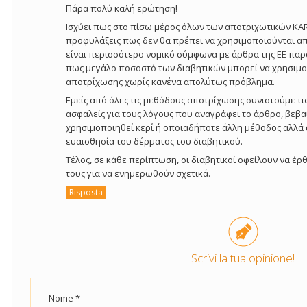
Πάρα πολύ καλή ερώτηση!
Ισχύει πως στο πίσω μέρος όλων των αποτριχωτικών KA
προφυλάξεις πως δεν θα πρέπει να χρησιμοποιούνται απ
είναι περισσότερο νομικό σύμφωνα με άρθρα της EE παρά
πως μεγάλο ποσοστό των διαβητικών μπορεί να χρησιμ
αποτρίχωσης χωρίς κανένα απολύτως πρόβλημα.
Εμείς από όλες τις μεθόδους αποτρίχωσης συνιστούμε τις 
ασφαλείς για τους λόγους που αναγράφει το άρθρο, βεβ
χρησιμοποιηθεί κερί ή οποιαδήποτε άλλη μέθοδος αλλά 
ευαισθησία του δέρματος του διαβητικού.
Τέλος, σε κάθε περίπτωση, οι διαβητικοί οφείλουν να έ
τους για να ενημερωθούν σχετικά.
Risposta
Scrivi la tua opinione!
Nome *