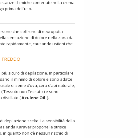
e sostanze chimiche contenute nella crema
go prima dell’uso.
ersone che soffrono di neuropatia
ella sensazione di dolore nella zona da
otato rapidamente, causando ustioni che
A FREDDO
più sicuro di depilazione. In particolare
usano il minimo di dolore e sono adatte
turale di seme d’uva, cera d’api naturale,
o ( Tessuto non Tessuto ) e sono
distillato (
Azulene Oil
).
i depilazione scelto. La sensibilità della
o l’azienda Karaver propone le strisce
 in quanto non c’è nessun rischio di