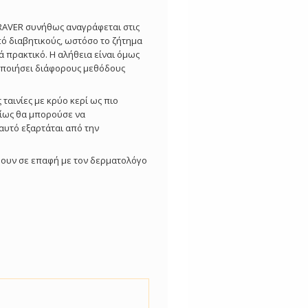
RAVER συνήθως αναγράφεται στις
ό διαβητικούς, ωστόσο το ζήτημα
 πρακτικό. Η αλήθεια είναι όμως
οποιήσει διάφορους μεθόδους
ταινίες με κρύο κερί ως πιο
αίως θα μπορούσε να
αυτό εξαρτάται από την
ρθουν σε επαφή με τον δερματολόγο