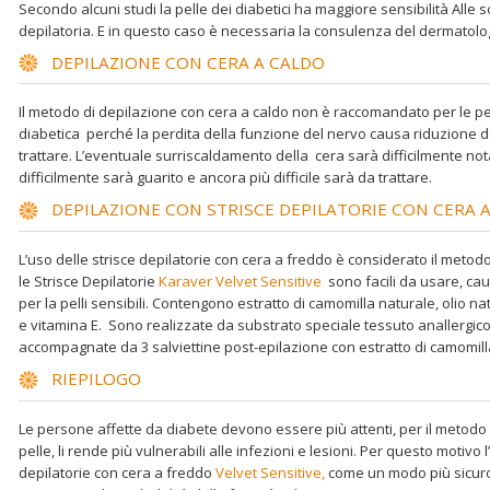
Secondo alcuni studi la pelle dei diabetici ha maggiore sensibilità All
depilatoria. E in questo caso è necessaria la consulenza del dermatolo
DEPILAZIONE CON CERA A CALDO
Il metodo di depilazione con cera a caldo non è raccomandato per le p
diabetica perché la perdita della funzione del nervo causa riduzione d
trattare. L’eventuale surriscaldamento della cera sarà difficilmente n
difficilmente sarà guarito e ancora più difficile sarà da trattare.
DEPILAZIONE CON STRISCE DEPILATORIE CON CERA 
L’uso delle strisce depilatorie con cera a freddo è considerato il metodo 
le Strisce Depilatorie
Karaver Velvet Sensitive
sono facili da usare, ca
per la pelli sensibili. Contengono estratto di camomilla naturale, olio na
e vitamina E. Sono realizzate da substrato speciale tessuto anallergic
accompagnate da 3 salviettine post-epilazione con estratto di camomilla 
RIEPILOGO
Le persone affette da diabete devono essere più attenti, per il metodo d
pelle, li rende più vulnerabili alle infezioni e lesioni. Per questo motiv
depilatorie con cera a freddo
Velvet Sensitive,
come un modo più sicuro,