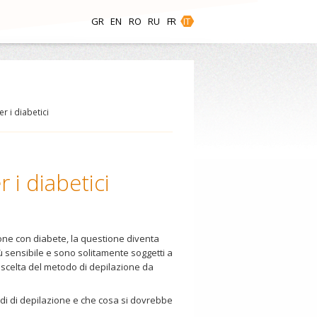
GR
EN
RO
RU
FR
IT
r i diabetici
 i diabetici
ne con diabete, la questione diventa
iù sensibile e sono solitamente soggetti a
a scelta del metodo di depilazione da
odi di depilazione e che cosa si dovrebbe