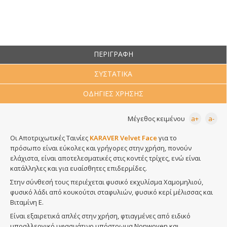
Crystal Προσώπου / σε σελοφάν
Crystal Σώματος / σε σελοφάν
ΠΕΡΙΓΡΑΦΗ
Man ThickHair Strips
ΣΥΣΤΑΤΙΚΑ
Velvet Προσώπου
ΟΔΗΓΙΕΣ ΧΡΗΣΗΣ
Velvet Σώματος
Μέγεθος κειμένου
a+
a-
Οι Αποτριχωτικές Ταινίες
KARAVER Velvet Face
για το
Velvet Μπικίνι
πρόσωπο είναι εύκολες και γρήγορες στην χρήση, πονούν
ελάχιστα, είναι αποτελεσματικές στις κοντές τρίχες, ενώ είναι
κατάλληλες και για ευαίσθητες επιδερμίδες.
Ξανθιστική Κρέμα
Στην σύνθεσή τους περιέχεται φυσικό εκχυλίσμα Χαμομηλιού,
φυσικό λάδι από κουκούτσι σταφυλιών, φυσικό κερί μέλισσας και
Golden Bleach
Βιταμίνη Ε.
Είναι εξαιρετικά απλές στην χρήση, φτιαγμένες από ειδικό
Κρύο Κερί με Βάση την Ζάχαρη
υποαλλεργικό υφασμάτινο υπόστρωμα Nonwoven και