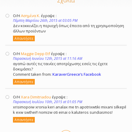
Σχόλια
Ο/Η
Ασημίνα Κ.
έγραψε :
Πέμπτη Μαρτίου 26th, 2015 at 03:05 PM
Δεν κοκκινίζει η περιοχή όπως έπειτα από τη χρησιμοποίηση
άλλων προϊόντων
Απαντήστε
Ο/Η
Maggie Depp Etf
έγραψε :
Παρασκευή Ιουνίου 12th, 2015 at 11:16 AM
αγαπώ αυτές τις ταινίες αποτρίχωσης εσείς τις έχετε
δοκιμάσει?
Comment taken from:
KaraverGreece’s Facebook
Απαντήστε
Ο/Η
Xara Dimitriadou
έγραψε :
Παρασκευή Ιουλίου 10th, 2015 at 01:05 PM
xrisimopoiw xronia keri analax me tn apotrixwtiki mixani silkepil
k exw swthei!! nomizw oti einai o kaluteros sundiasmos!
Απαντήστε