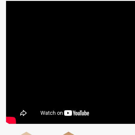
Azulene Oil Μαντηλάκια
Free Wax Ταινίες
Extra Περιποίηση
Μάσκα Αζουλενίου Προσώπου
Scrub Ποδιών
ΤΟ ΞΈΡΑΤΕ;
ΠΟΎ ΘΑ ΤΑ ΒΡΩ
ΕΤΑΙΡΕΊΑ