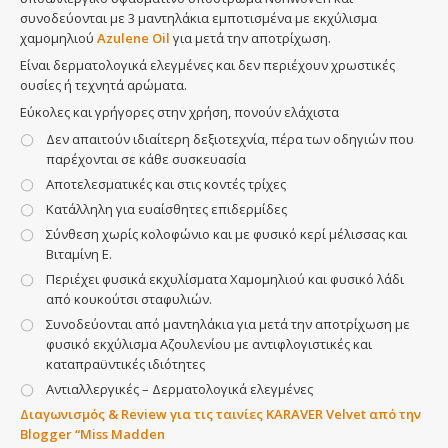
συνοδεύονται με 3 μαντηλάκια εμποτισμένα με εκχύλισμα
χαμομηλιού
Azulene Oil
για μετά την αποτρίχωση.
Sugar Wax
Είναι δερματολογικά ελεγμένες και δεν περιέχουν χρωστικές
ουσίες ή τεχνητά αρώματα.
Ρολέτα
Εύκολες και γρήγορες στην χρήση, πονούν ελάχιστα
Δεν απαιτούν ιδιαίτερη δεξιοτεχνία, πέρα των οδηγιών που
παρέχονται σε κάθε συσκευασία
Wax Wheel Σετ
Αποτελεσματικές και στις κοντές τρίχες
Κατάλληλη για ευαίσθητες επιδερμίδες
Ανταλλακτικό Κερί σε Ρολέτα
Σύνθεση χωρίς κολοφώνιο και με φυσικό κερί μέλισσας και
Βιταμίνη Ε.
Free Wax Ταινίες
Περιέχει φυσικά εκχυλίσματα Χαμομηλιού και φυσικό λάδι
από κουκούτσι σταφυλιών.
Συνοδεύονται από μαντηλάκια για μετά την αποτρίχωση με
Κρέμα Αποτρίχωσης
φυσικό εκχύλισμα Αζουλενίου με αντιφλογιστικές και
καταπραϋντικές ιδιότητες
Hair Vanish Προσώπου
Αντιαλλεργικές – Δερματολογικά ελεγμένες
Διαγωνισμός & Review για τις ταινίες KARAVER Velvet από την
Blogger “Miss Madden
Αξεσουάρ Αποτρίχωσης