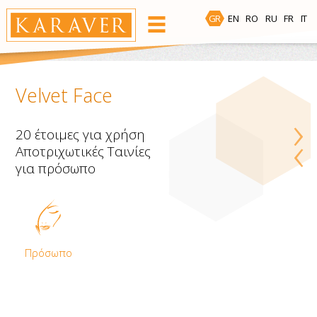
GR
EN
RO
RU
FR
IT
ΠΡΟΪΌΝΤΑ
Περιοχή Αποτρίχωσης
Velvet Face
›
‹
20 έτοιμες για χρήση
Αποτριχωτικές Ταινίες
Πρόσωπο
Σώμα
Μπικίνι
Μασχάλες
για πρόσωπο
Ζεστό Κερί
Bees Wax
Πρόσωπο
Ταινίες έτοιμες για χρήση