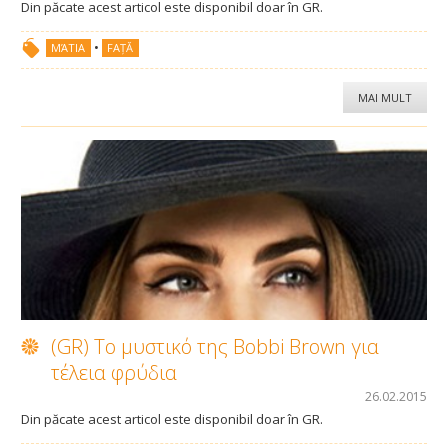
Din păcate acest articol este disponibil doar în GR.
•
ΜΆΤΙΑ
FAȚĂ
Sugar Wax
MAI MULT
Roll on
Wax Wheel Kit
Roll On
Free Wax Strips
Cremă Depilatoare
(GR) To μυστικό της Bobbi Brown για
τέλεια φρύδια
Hair Vanish Face
26.02.2015
Din păcate acest articol este disponibil doar în GR.
Accesorii de Epilare