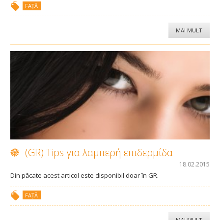
FAȚĂ
Azulene Oil Servețele
MAI MULT
Free Wax Strips
Extra Tratament
Azulene Mask
Foot Scrub
(GR) Tips για λαμπερή επιδερμίδα
ȘTIAȚI CĂ…?
18.02.2015
Din păcate acest articol este disponibil doar în GR.
UNDE LE GĂSESC
FAȚĂ
COMPANIE
MAI MULT