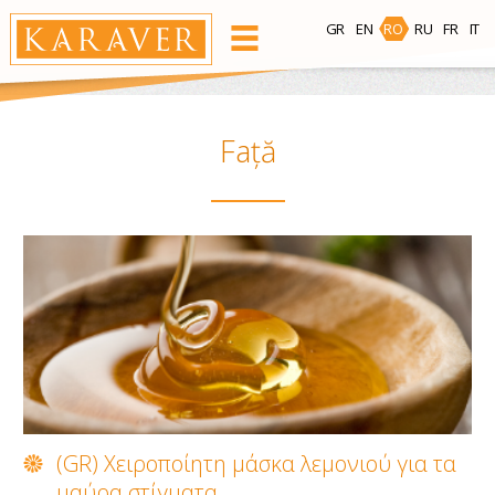
GR
EN
RO
RU
FR
IT
PRODUSE
Zonă de depilare
Față
Față
Corp
Bikini
Subsuoară
Ceară Caldă
Bees Wax
Benzi Depilatoare cu Ceară Rece
(GR) Χειροποίητη μάσκα λεμονιού για τα
μαύρα στίγματα