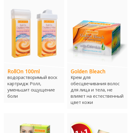
Шугаринг
Sugar Wax
Рол он воск
Wax Wheel Kit
RollOn 100ml
Golden Bleach
Roll On
водорастворимый воск
Крем для
картридж Ролл,
обесцвечивания волос
Free Wax Strips
уменьшит ощущение
для лица и тела, не
боли
влияет на естественный
цвет кожи
Крем для депиляции
Hair Vanish Face