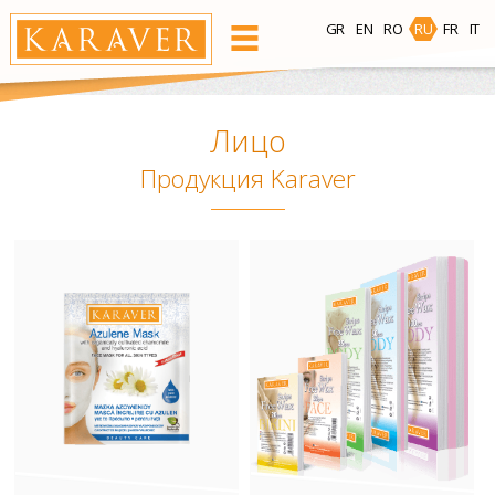
GR
EN
RO
RU
FR
IT
ПРОДУКЦИЯ
Лицо
Зона депиляции
Продукция Karaver
Лицо
Тело
Зона
Область
бикини
подмышек
Теплый Воск
Bees Wax
Готовые Восковые Полоски