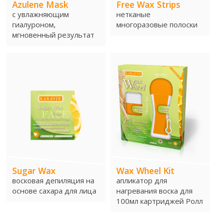
Azulene Mask
Free Wax Strips
Transparent Crystal Face
с увлажняющим
нетканые
гиалуроном,
многоразовые полоски
мгновенный результат
Transparent Crystal Body
Man ThickHair Strips
Velvet Face
Velvet Body
Velvet Bikini
Sugar Wax
Wax Wheel Kit
Осветляющий Крем
восковая депиляция на
апликатор для
основе сахара для лица
нагревания воска для
Golden Bleach
100мл картриджей Ролл