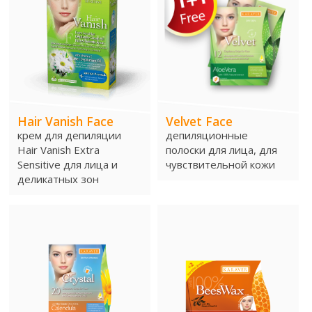
Депиляционные аксессуары
Azulene Oil Салфетки
Free Wax Strips
Hair Vanish Face
Velvet Face
Уход за кожей
крем для депиляции
депиляционные
Hair Vanish Extra
полоски для лица, для
Azulene Mask
Sensitive для лица и
чувствительной кожи
деликатных зон
Foot Scrub
ВЫ ЗНАЛИ?
ГДЕ НАЙТИ