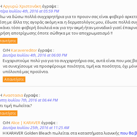
/Η
Αργυρώ Χριστονάκη
έγραψε :
υτέρα Ιουλίου 4th, 2016 at 05:59 PM
λω να δώσω πολλά συγχαρητήρια για το προιον σας είναι φοβερό αρκετ
έση με άλλα της αγοράς ακόμη και η δερματολόγος μου, έδωσε πολλά συ
 κάνει τόσο φοβερή δουλειά και για την ακμή ήταν μοναδικό γιατί έπαι
χρήση αποτρίχωσης όποτε σώθηκα με τον αποχρωματισμό !!
παντήστε
Ο/Η
Karavereditor
έγραψε :
Δευτέρα Ιουλίου 4th, 2016 at 06:00 PM
Ευχαριστούμε πολύ για για τα συγχαρητήρια σας, αυτά είναι που μας β
να συνεχίσουμε να προσφέρουμε ποιότητα, τιμή και ποσότητα, όχι μόνο
υπόλοιπά μας προϊόντα.
Απαντήστε
/Η
Αναστασια
έγραψε :
μπτη Ιουλίου 7th, 2016 at 06:44 PM
 τι τιμή πωλείται?
παντήστε
Ο/Η
Alice | KARAVER
έγραψε :
Δευτέρα Ιουλίου 25th, 2016 at 11:25 AM
Η KARAVER Golden Bleach πωλείται στα καταστήματα λιανικής
που θα β