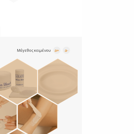
Μέγεθος κειμένου
a+
a-