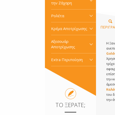
την Ζάχαρη
Ρολέτα
ΠΕΡΙΓΡ
Κρέμα Αποτρίχωσης
Αξεσουάρ
Η Ξα
Αποτρίχωσης
ανεπ
Gold
Χρησι
Extra Περιποίηση
τρίχε
αφαιρ
επίση
την κ
άμεσα
Καλέ
του δ
την ά
ΤΟ ΞΈΡΑΤΕ;