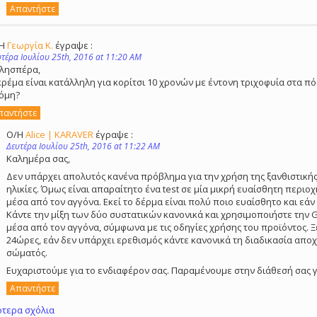
Απαντήστε
/Η
Γεωργία Κ.
έγραψε :
υτέρα Ιουλίου 25th, 2016 at 11:20 AM
λησπέρα,
κρέμα είναι κατάλληλη για κορίτσι 10 χρονών με έντονη τριχοφυία στα πό
όμη?
παντήστε
Ο/Η
Alice | KARAVER
έγραψε :
Δευτέρα Ιουλίου 25th, 2016 at 11:22 AM
Καλημέρα σας,
Δεν υπάρχει απολυτός κανένα πρόβλημα για την χρήση της ξανθιστική
ηλικίες. Όμως είναι απαραίτητο ένα test σε μία μικρή ευαίσθητη περι
μέσα από τον αγγόνα. Εκεί το δέρμα είναι πολύ ποιο ευαίσθητο και εάν ε
Κάντε την μίξη των δύο συστατικών κανονικά και χρησιμοποιήστε την 
μέσα από τον αγγόνα, σύμφωνα με τις οδηγίες χρήσης του προϊόντος. 
24ώρες, εάν δεν υπάρχει ερεθισμός κάντε κανονικά τη διαδικασία απ
σώματός.
Ευχαριστούμε για το ενδιαφέρον σας. Παραμένουμε στην διάθεσή σας γ
Απαντήστε
ότερα σχόλια