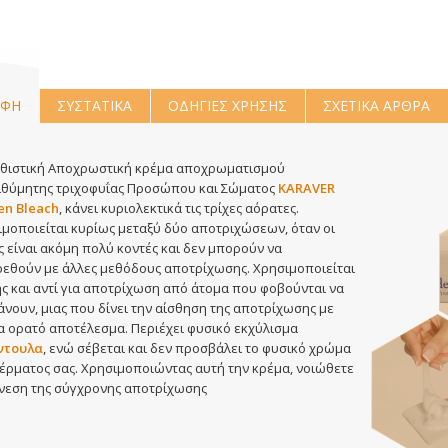
ΑΦΗ
ΣΥΣΤΑΤΙΚΑ
ΟΔΗΓΙΕΣ ΧΡΗΣΗΣ
ΣΧΕΤΙΚΑ ΑΡΘΡΑ
νθιστική Αποχρωστική κρέμα αποχρωματισμού
ιθύμητης τριχοφυΐας Προσώπου και Σώματος
KARAVER
en Βleach
, κάνει κυριολεκτικά τις τρίχες αόρατες.
μοποιείται κυρίως μεταξύ δύο αποτριχώσεων, όταν οι
ς είναι ακόμη πολύ κοντές και δεν μπορούν να
εθούν με άλλες μεθόδους αποτρίχωσης. Χρησιμοποιείται
ς και αντί για αποτρίχωση από άτομα που φοβούνται να
άνουν, μιας που δίνει την αίσθηση της αποτρίχωσης με
 ορατό αποτέλεσμα. Περιέχει φυσικό εκχύλισμα
ντουλα
, ενώ σέβεται και δεν προσβάλει το φυσικό χρώμα
έρματος σας. Χρησιμοποιώντας αυτή την κρέμα, νοιώθετε
νεση της σύγχρονης αποτρίχωσης