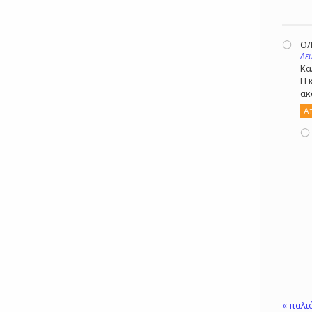
Ο
Δε
Κα
Η 
ακ
Α
« παλι