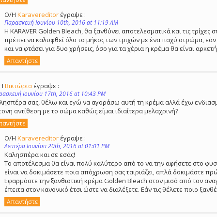
Ο/Η
Karavereditor
έγραψε :
Παρασκευή Ιουνίου 10th, 2016 at 11:19 AM
Η KARAVER Golden Bleach, θα ξανθύνει αποτελεσματικά και τις τρίχες 
πρέπει να καλυφθεί όλο το μήκος των τριχών με ένα παχύ στρώμα, εάν ε
και να φτάσει για δυο χρήσεις, όσο για τα χέρια η κρέμα θα είναι αρκετή
Απαντήστε
/Η
Βικτώρια
έγραψε :
ρασκευή Ιουνίου 17th, 2016 at 10:43 PM
λησπέρα σας, θέλω και εγώ να αγοράσω αυτή τη κρέμα αλλά έχω ενδιασμ
τονη αντίθεση με το σώμα καθώς είμαι ιδιαίτερα μελαχρινή?
παντήστε
Ο/Η
Karavereditor
έγραψε :
Δευτέρα Ιουνίου 20th, 2016 at 01:01 PM
Καλησπέρα και σε εσάς!
Το αποτέλεσμα θα είναι πολύ καλύτερο από το να την αφήσετε στο φυσ
είναι να δοκιμάσετε ποια απόχρωση σας ταιριάζει, απλά δοκιμάστε πρώ
Eφαρμόστε την ξανθιστική κρέμα Golden Bleach στον μισό από τον ανα
έπειτα στον κανονικό έτσι ώστε να διαλέξετε. Εάν τις θέλετε ποιο ξανθ
Απαντήστε