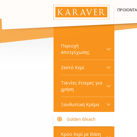
ΠΡΟΪΌΝΤΑ
Περιοχή
Αποτρίχωσης
Ζεστό Κερί
Ταινίες έτοιμες για
χρήση
Ξανθιστική Κρέμα
Golden Bleach
Κρύο Κερί με Βάση