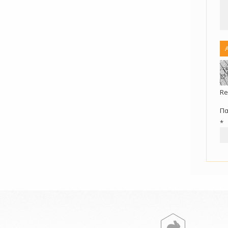
Re
Πα
*