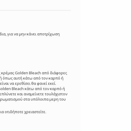
δια, για να μην κάνει αποτρίχωση
ς κρέμας Golden Bleach από διάφορες
οχή όπως αυτή κάτω από τον καρπό ή
ίναι να ερεθίσει θα φανεί εκεί.
Golden Bleach κάτω από τον καρπό ή
Ξεπλύνετε και αναμείνετε τουλάχιστον
οχρωματισμού στα υπόλοιπα μερη του
ια οτιδήποτε χρειαστείτε.