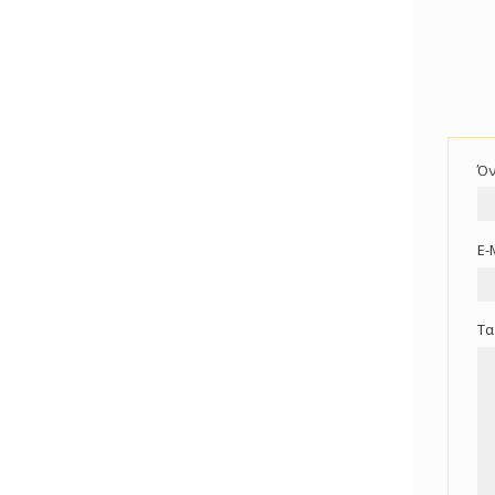
Όν
E-
Τα