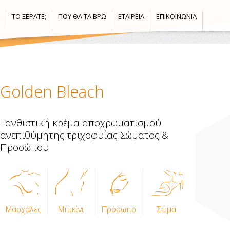
ΤΟ ΞΈΡΑΤΕ;
ΠΟΎ ΘΑ ΤΑ ΒΡΩ
ΕΤΑΙΡΕΊΑ
ΕΠΙΚΟΙΝΩΝΊΑ
Golden Bleach
Ξανθιστική κρέμα αποχρωματισμού
ανεπιθύμητης τριχοφυΐας Σώματος &
Προσώπου
Μασχάλες
Μπικίνι
Πρόσωπο
Σώμα