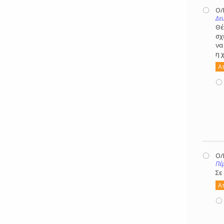
Ο
Δε
Θέ
σχ
να
η 
Α
Ο
Πέ
Σε
Α