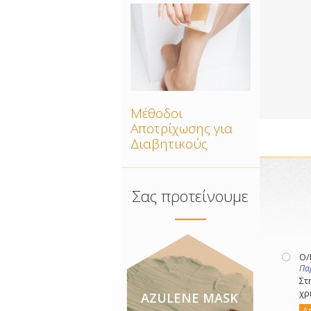
Μέθοδοι
Αποτρίχωσης για
Διαβητικούς
Σας προτείνουμε
Ο
Πα
Στ
χρ
AZULENE MASK
Α