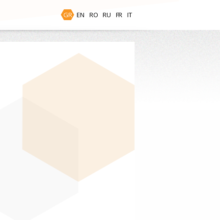
GR
EN
RO
RU
FR
IT