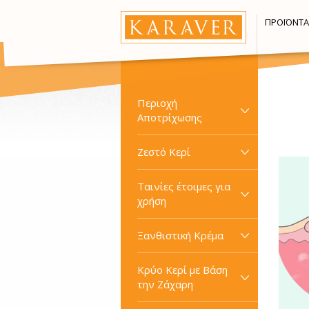
ΠΡΟΪΌΝΤΑ
Περιοχή
Αποτρίχωσης
Ζεστό Κερί
Ταινίες έτοιμες για
χρήση
Ξανθιστική Κρέμα
Κρύο Κερί με Βάση
την Ζάχαρη