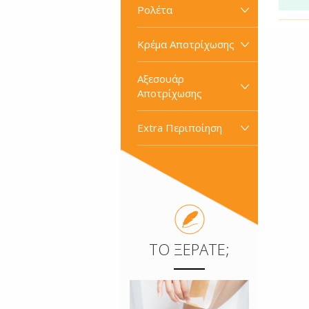
Ρολέτα
Κρέμα Αποτρίχωσης
Αξεσουάρ
Αποτρίχωσης
Extra Περιποίηση
ΤΟ ΞΈΡΑΤΕ;