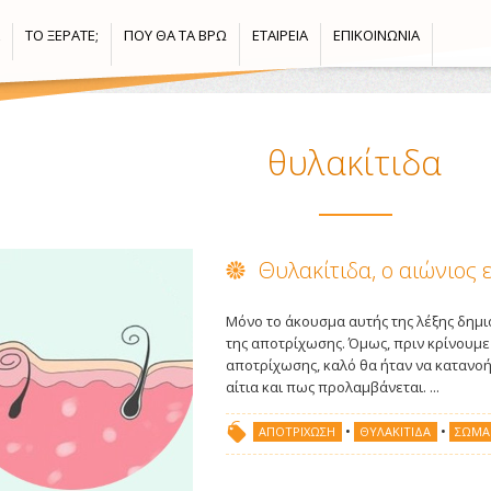
ΤΟ ΞΈΡΑΤΕ;
ΠΟΎ ΘΑ ΤΑ ΒΡΩ
ΕΤΑΙΡΕΊΑ
ΕΠΙΚΟΙΝΩΝΊΑ
θυλακίτιδα
Θυλακίτιδα, ο αιώνιος 
Μόνο το άκουσμα αυτής της λέξης δημι
της αποτρίχωσης. Όμως, πριν κρίνουμ
αποτρίχωσης, καλό θα ήταν να κατανοήσ
αίτια και πως προλαμβάνεται. ...
•
•
ΑΠΟΤΡΊΧΩΣΗ
ΘΥΛΑΚΊΤΙΔΑ
ΣΏΜΑ