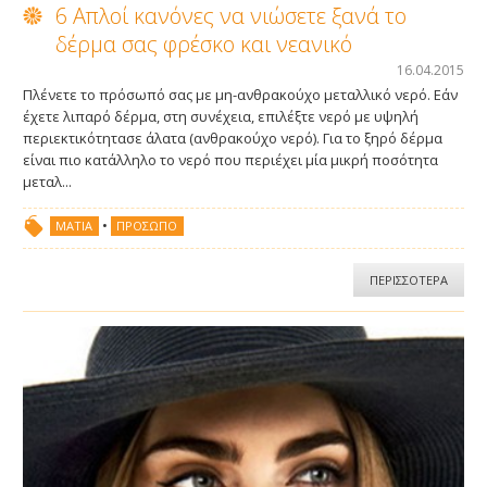
6 Aπλοί κανόνες να νιώσετε ξανά το
δέρμα σας φρέσκο και νεανικό
Sugar Wax
16.04.2015
Πλένετε το πρόσωπό σας με μη-ανθρακούχο μεταλλικό νερό. Εάν
Ρολέτα
έχετε λιπαρό δέρμα, στη συνέχεια, επιλέξτε νερό με υψηλή
περιεκτικότητασε άλατα (ανθρακούχο νερό). Για το ξηρό δέρμα
είναι πιο κατάλληλο το νερό που περιέχει μία μικρή ποσότητα
Wax Wheel Σετ
μεταλ...
•
ΜΆΤΙΑ
ΠΡΌΣΩΠΟ
Ανταλλακτικό Κερί σε Ρολέτα
ΠΕΡΙΣΣΟΤΕΡΑ
Free Wax Ταινίες
Κρέμα Αποτρίχωσης
Hair Vanish Προσώπου
Αξεσουάρ Αποτρίχωσης