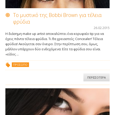
Azulene Oil Μαντηλάκια
To μυστικό της Bobbi Brown για τέλεια
φρύδια
Free Wax Ταινίες
26.02.2015
Η διάσημη make up artist αποκαλύπτει ένα κορυφαίο tip για να
έχεις πάντα τέλεια φρύδια. Τι θα χρειαστείς; Concealer! Tέλεια
Extra Περιποίηση
φρύδια! Ακούγεται σαν όνειρο. Στην περίπτωση σου, όμως,
μάλλον υπάρχουν δύο ενδεχόμενα: Είτε τα φρύδια σου είναι
«είδος ...
Μάσκα Αζουλενίου Προσώπου
ΠΡΌΣΩΠΟ
Scrub Ποδιών
ΠΕΡΙΣΣΟΤΕΡΑ
ΤΟ ΞΈΡΑΤΕ;
ΠΟΎ ΘΑ ΤΑ ΒΡΩ
ΕΤΑΙΡΕΊΑ