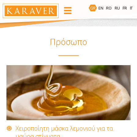
GR
EN
RO
RU
FR
IT
ΠΡΟΪΌΝΤΑ
Περιοχή Αποτρίχωσης
Πρόσωπο
Πρόσωπο
Σώμα
Μπικίνι
Μασχάλες
Ζεστό Κερί
Bees Wax
Ταινίες έτοιμες για χρήση
Χειροποίητη μάσκα λεμονιού για τα
μαύρα στίγματα