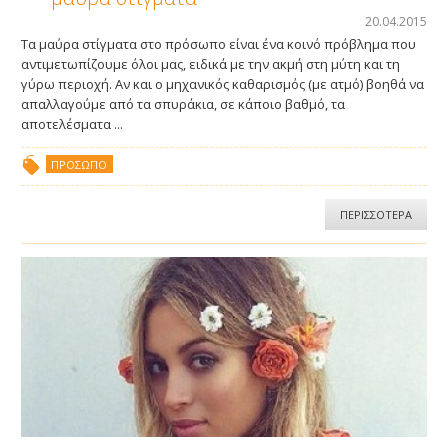
Crystal Προσώπου / σε σελοφάν
20.04.2015
Τα μαύρα στίγματα στο πρόσωπο είναι ένα κοινό πρόβλημα που
Crystal Σώματος / σε σελοφάν
αντιμετωπίζουμε όλοι μας, ειδικά με την ακμή στη μύτη και τη
γύρω περιοχή. Αν και ο μηχανικός καθαρισμός (με ατμό) βοηθά να
απαλλαγούμε από τα σπυράκια, σε κάποιο βαθμό, τα
Man ThickHair Strips
αποτελέσματα ...
ΠΡΌΣΩΠΟ
Velvet Προσώπου
ΠΕΡΙΣΣΟΤΕΡΑ
Velvet Σώματος
Velvet Μπικίνι
Ξανθιστική Κρέμα
Golden Bleach
Κρύο Κερί με Βάση την Ζάχαρη